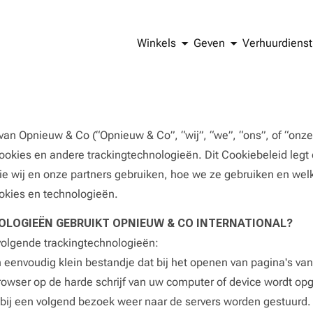
Winkels
Geven
Verhuurdienst
an Opnieuw & Co (“Opnieuw & Co”, “wij”, “we”, “ons”, of “onz
ookies en andere trackingtechnologieën. Dit Cookiebeleid legt
die wij en onze partners gebruiken, hoe we ze gebruiken en wel
ookies en technologieën.
LOGIEËN GEBRUIKT OPNIEUW & CO INTERNATIONAL?
volgende trackingtechnologieën:
n eenvoudig klein bestandje dat bij het openen van pagina's va
wser op de harde schrijf van uw computer of device wordt op
bij een volgend bezoek weer naar de servers worden gestuurd. 