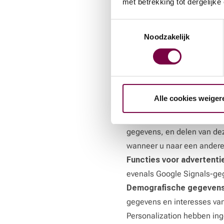
met betrekking tot dergelijk
IP-addressen worden geano
De gegevens die worden ver
Toestemmingsselectie
Het is mogelijk door midde
Noodzakelijk
We gebruiken ook Google Si
verbeteren en extra inzicht
Signals doen we het volge
Platformoverschrijdende
Alle cookies weiger
sessies met behulp van uw 
Remarketing met Google 
gegevens, en delen van de
wanneer u naar een andere
Functies voor advertent
evenals Google Signals-ge
Demografische gegevens
gegevens en interesses van
Personalization hebben in