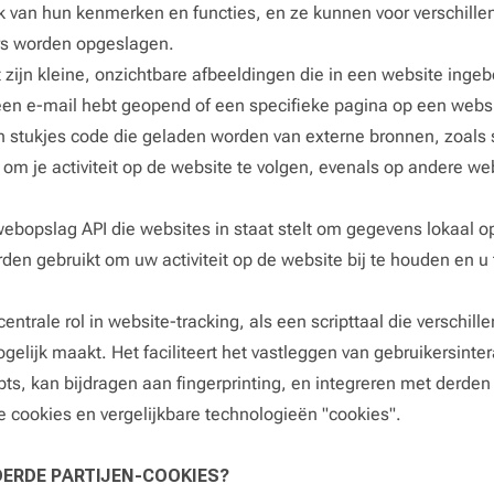
jk van hun kenmerken en functies, en ze kunnen voor verschille
rs worden opgeslagen.
it zijn kleine, onzichtbare afbeeldingen die in een website inge
een e-mail hebt geopend of een specifieke pagina op een webs
ijn stukjes code die geladen worden van externe bronnen, zoals
m je activiteit op de website te volgen, evenals op andere web
 webopslag API die websites in staat stelt om gegevens lokaal o
n gebruikt om uw activiteit op de website bij te houden en u 
 centrale rol in website-tracking, als een scripttaal die verschill
ogelijk maakt. Het faciliteert het vastleggen van gebruikersinte
ipts, kan bijdragen aan fingerprinting, en integreren met derden
e cookies en vergelijkbare technologieën "cookies".
DERDE PARTIJEN-COOKIES?