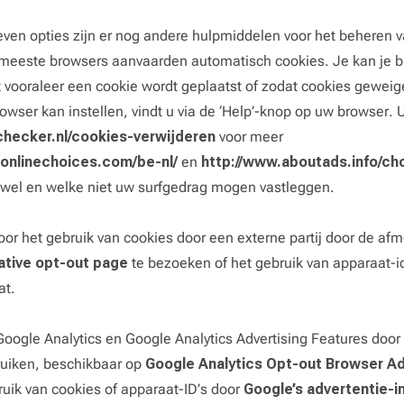
ven opties zijn er nog andere hulpmiddelen voor het beheren 
meeste browsers aanvaarden automatisch cookies. Je kan je br
 vooraleer een cookie wordt geplaatst of zodat cookies gewei
owser kan instellen, vindt u via de ‘Help’-knop op uw browser. 
hecker.nl/cookies-verwijderen
voor meer
ronlinechoices.com/be-nl/
en
http://www.aboutads.info/c
 wel en welke niet uw surfgedrag mogen vastleggen.
oor het gebruik van cookies door een externe partij door de af
iative opt-out page
te bezoeken of het gebruik van apparaat-id
at.
Google Analytics en Google Analytics Advertising Features door
ruiken, beschikbaar op
Google Analytics Opt-out Browser A
ruik van cookies of apparaat-ID’s door
Google’s advertentie-i