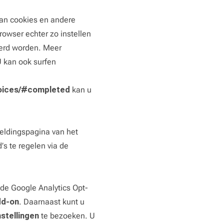
van cookies en andere
owser echter zo instellen
gerd worden. Meer
U kan ook surfen
hoices/#completed
kan u
meldingspagina van het
’s te regelen via de
 de Google Analytics Opt-
dd-on
. Daarnaast kunt u
nstellingen
te bezoeken. U