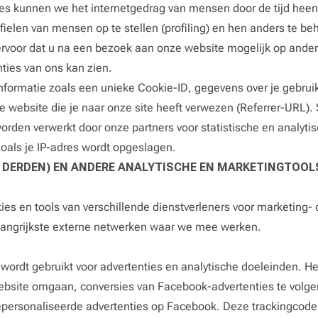
es kunnen we het internetgedrag van mensen door de tijd heen
ielen van mensen op te stellen (profiling) en hen anders te be
rvoor dat u na een bezoek aan onze website mogelijk op ande
ties van ons kan zien.
formatie zoals een unieke Cookie-ID, gegevens over je gebruik
e website die je naar onze site heeft verwezen (Referrer-URL
orden verwerkt door onze partners voor statistische en analyti
zoals je IP-adres wordt opgeslagen.
 DERDEN) EN ANDERE ANALYTISCHE EN MARKETINGTOOLS
ies en tools van verschillende dienstverleners voor marketing-
langrijkste externe netwerken waar we mee werken.
ordt gebruikt voor advertenties en analytische doeleinden. Het
bsite omgaan, conversies van Facebook-advertenties te volg
epersonaliseerde advertenties op Facebook. Deze trackingcode