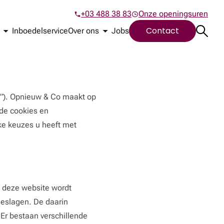
+03 488 38 83
Onze openingsuren
Phone contact
Link to opening hours
Contact
Contact
Inboedelservice
Over ons
Jobs
e”). Opnieuw & Co maakt op
 de cookies en
ke keuzes u heeft met
n deze website wordt
geslagen. De daarin
Er bestaan verschillende