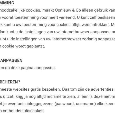
EMMING
t noodzakelijke cookies, maakt Opnieuw & Co alleen gebruik va
r vooraf toestemming voor heeft verleend. U kunt zelf beslissen 
k kunt u uw toestemming voor cookies altijd weer intrekken. 
dan kunt u de instellingen van uw internetbrowser aanpassen o
 kunt u de instellingen van uw internetbrowser zodanig aanpass
n cookie wordt geplaatst.
 AANPASSEN
gen op
deze pagina
aanpassen.
 BEHEREN?
meeste websites gratis bezoeken. Daarom zijn de advertenties
s uitzet, krijg je nog altijd reclame te zien, alleen is deze nie
 je eventuele inloggegevens (paswoord, username) elke keer o
n onthouden uitschakelt.