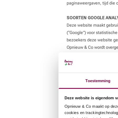
paginaweergaven, tijd die o
SOORTEN GOOGLE ANALY
Deze website maakt gebrui
(“Google”) voor statistisch
bezoekers deze website geb
Opnieuw & Co wordt overge
gebruikt deze informatie o
informatie niet aan derden 
combineren met andere geg
genomen in Google Analyti
Toestemming
"Google Analytics 4 volgt 
based')." Event-based trac
Deze website is eigendom v
gebeurtenissen (events) di
In plaats van het volgen va
Opnieuw & Co maakt op deze 
cookies en trackingtechnolog
tracking), wordt er bij even