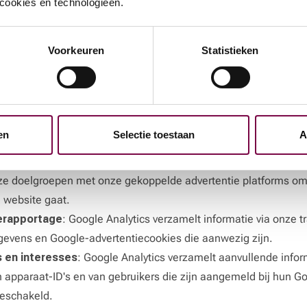
e cookies en technologieën.
nimiseerd en gemaskeerd, zodat deze niet te achterhalen zijn
werkt door Google Analytics 4 worden niet langer bewaard da
l van de cookie banner om Google Analytics 4 uit te schakelen.
Voorkeuren
Statistieken
gnals. Google Signals wordt gebruikt om de mogelijkheden van
en te bieden in het gedrag van gebruikers over verschillende a
nde:
 rapportage
: Gegevens verbinden tussen apparaten en activitei
en
Selectie toestaan
A
User-ID of Google Signals-gegevens, zodat we inzicht krijgen i
Analytics
: Creëren van marketingdoelgroepen op basis van on
ze doelgroepen met onze gekoppelde advertentie platforms om 
 website gaat.
ierapportage
: Google Analytics verzamelt informatie via onze t
gevens en Google-advertentiecookies die aanwezig zijn.
 en interesses
: Google Analytics verzamelt aanvullende info
 apparaat-ID's en van gebruikers die zijn aangemeld bij hun G
geschakeld.