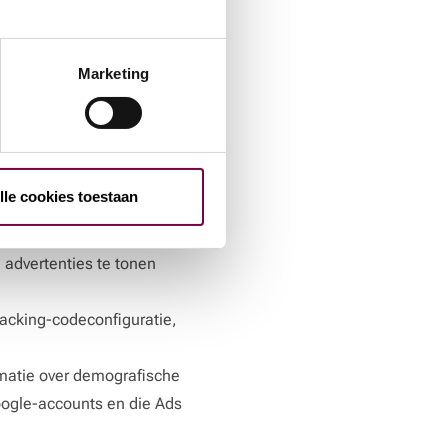
.
n noodzakelijk.
Marketing
 Google Analytics te
pparaten. Met Google
ten uit verschillende
lle cookies toestaan
n uw gedrag als gebruiker.
ze Google Analytics-
advertenties te tonen
racking-codeconfiguratie,
rmatie over demografische
oogle-accounts en die Ads