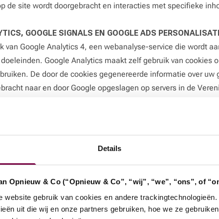
p de site wordt doorgebracht en interacties met specifieke inh
TICS, GOOGLE SIGNALS EN GOOGLE ADS PERSONALISAT
k van Google Analytics 4, een webanalyse-service die wordt a
e doeleinden. Google Analytics maakt zelf gebruik van cookies 
ruiken. De door de cookies gegenereerde informatie over uw 
bracht naar en door Google opgeslagen op servers in de Veren
m rapporten over de website-activiteit op te stellen voor Opni
verschaffen tenzij Google hiertoe wettelijk wordt verplicht. Goog
evens waarover Google beschikt. Opnieuw & Co heeft de vol
cs 4 teneinde uw persoonsgegevens beter te beschermen.
Details
geen individuele gebruikers, maar verwerkt gegevens op basis v
king verwijst naar een manier van gegevensverzameling waarbij 
an Opnieuw & Co (“Opnieuw & Co”, “wij”, “we”, “ons”, of “o
e een gebruiker uitvoert op een website of in een app, worden 
n gebruikers op basis van hun volledige bezoek of sessie (zoal
website gebruik van cookies en andere trackingtechnologieën. D
ieën uit die wij en onze partners gebruiken, hoe we ze gebruike
t-based tracking gefocust op specifieke interacties.