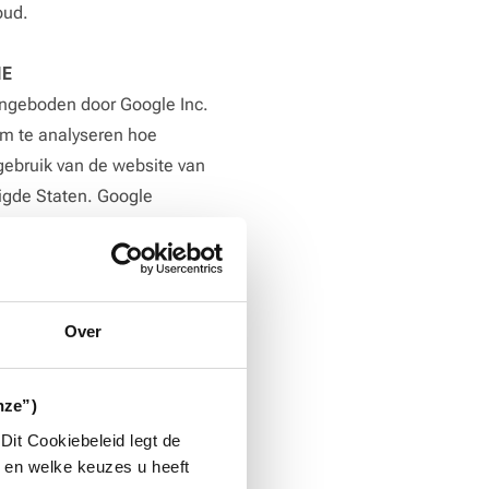
oud.
IE
angeboden door Google Inc.
om te analyseren hoe
gebruik van de website van
igde Staten. Google
euw & Co. Google mag deze
le zal uw IP-adres niet
gende maatregelen
Over
an gebeurtenissen ('event-
specifieke acties of
nze”)
vastgelegd en geanalyseerd.
s bij sessie-gebaseerde
it Cookiebeleid legt de
n en welke keuzes u heeft