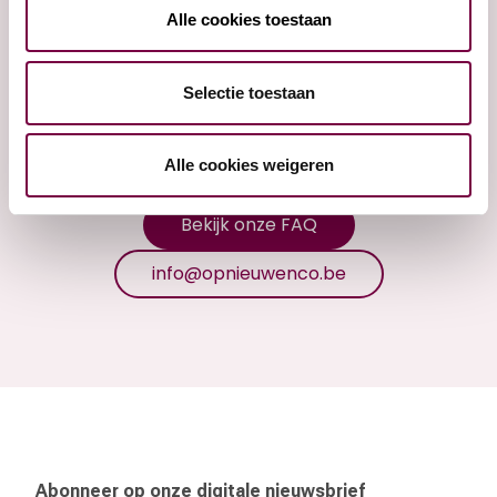
Alle cookies toestaan
Nog vragen?
Selectie toestaan
Heb jij nog vragen over onze kringloopwinkels of onze
werking? Bekijk dan zeker onze FAQ! Vind je niet wat
je zoekt? Neem contact met ons op.
Alle cookies weigeren
Bekijk onze FAQ
info@opnieuwenco.be
Abonneer op onze digitale nieuwsbrief